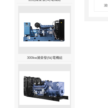
濰
300kw濰柴發(fā)電機組