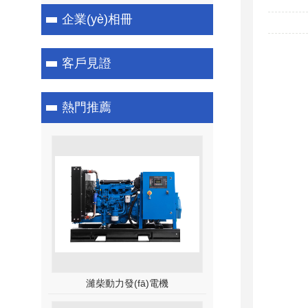
企業(yè)相冊
客戶見證
熱門推薦
濰柴動力發(fā)電機