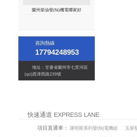
蘭州柴油發(fā)機電哪家好
咨詢熱線
17794248953
地址：甘肅省蘭州市七里河區
(qū)西津西路239號
快速通道 EXPRESS LANE
項目直通車：
康明斯系列發(fā)電機組
玉柴發