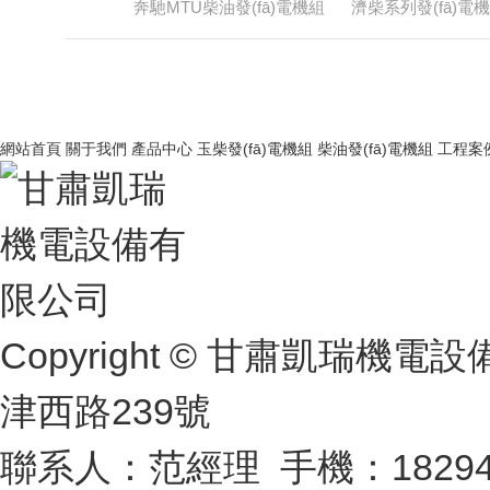
奔馳MTU柴油發(fā)電機組
濟柴系列發(fā)電
網站首頁
關于我們
產品中心
玉柴發(fā)電機組
柴油發(fā)電機組
工程案
Copyright © 甘肅凱瑞
津西路239號
聯系人：范經理 手機：182944