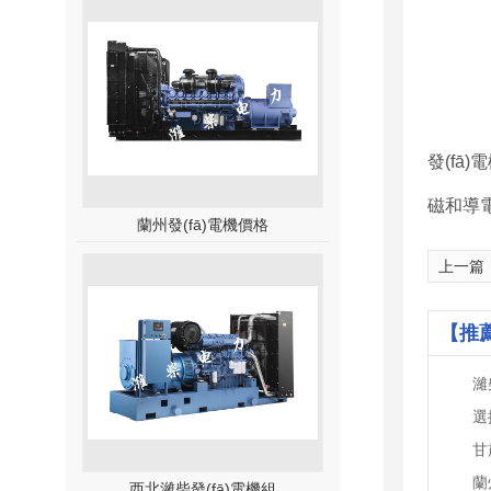
發(fā
磁和導
蘭州發(fā)電機價格
上一篇
【推
濰
選
蘭
西北濰柴發(fā)電機組